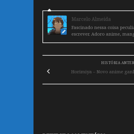
Marcelo Almeida
Fascinado nessa coisa pecul
escrever. Adoro anime, mang
HISTÓRIA ANTE
Horimiya – Novo anime ganh