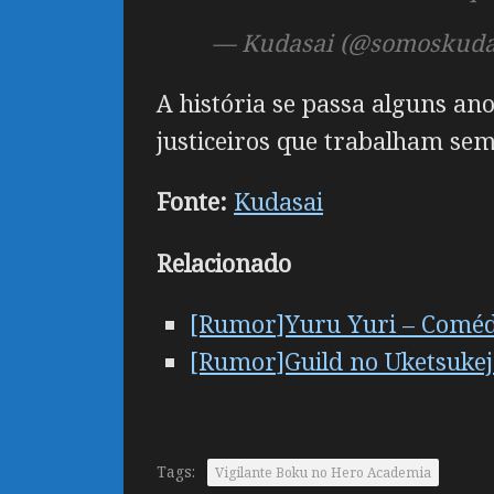
— Kudasai (@somoskuda
A história se passa alguns an
justiceiros que trabalham sem 
Fonte:
Kudasai
Relacionado
[Rumor]Yuru Yuri – Comédi
[Rumor]Guild no Uketsukej
Tags:
Vigilante Boku no Hero Academia