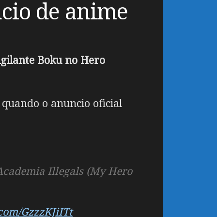
ncio de anime
igilante Boku no Hero
 quando o anuncio oficial
 Academia Illegals (My Hero
.com/GzzzKJiITt