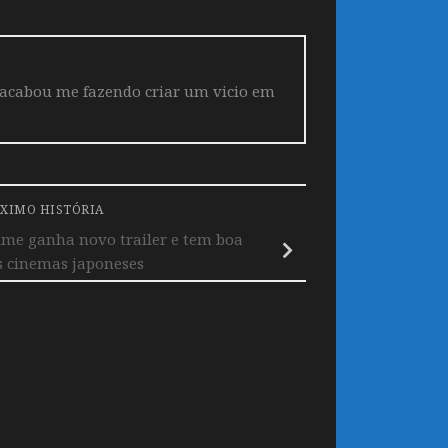
 acabou me fazendo criar um vicio em
XIMO HISTÓRIA
lme ganha novo trailer e tem boa
s cinemas japoneses