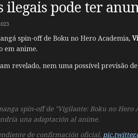
s ilegais pode ter anu
2023
angá spin-off de Boku no Hero Academia,
V
ão em anime.
ram revelado, nem uma possível previsão de
 manga spin-off de "Vigilante: Boku no Hero
endría una adaptación al anime.
ndiente de confirmación oficial.
pic.twitter