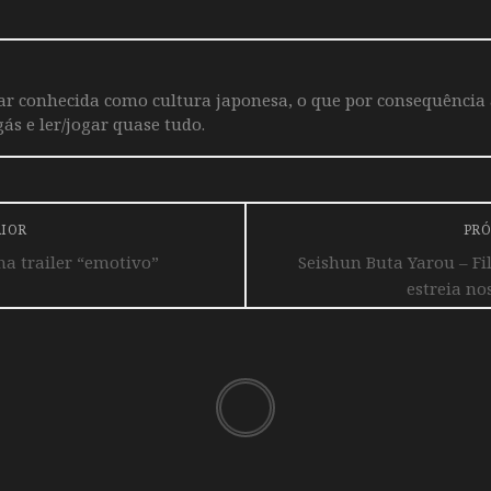
iar conhecida como cultura japonesa, o que por consequência
ás e ler/jogar quase tudo.
RIOR
PRÓ
a trailer “emotivo”
Seishun Buta Yarou – Fi
estreia no