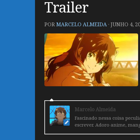
Trailer
POR
MARCELO ALMEIDA
·
JUNHO 4, 2
Marcelo Almeida
Fascinado nessa coisa pecul
escrever. Adoro anime, mang