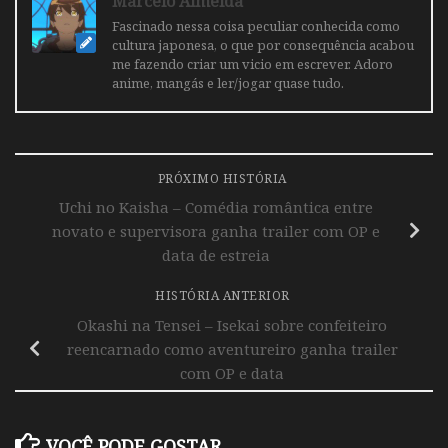
Marcelo Almeida
Fascinado nessa coisa peculiar conhecida como
cultura japonesa, o que por consequência acabou
me fazendo criar um vicio em escrever. Adoro
anime, mangás e ler/jogar quase tudo.
PRÓXIMO HISTÓRIA
Uchi no Kaisha – Comédia romântica entre
novato e supervisora ganha trailer com OP e
data de estreia
HISTÓRIA ANTERIOR
Okashi na Tensei – Isekai sobre confeiteiro
reencarnado como aventureiro ganha trailer
com OP e data
VOCÊ PODE GOSTAR...