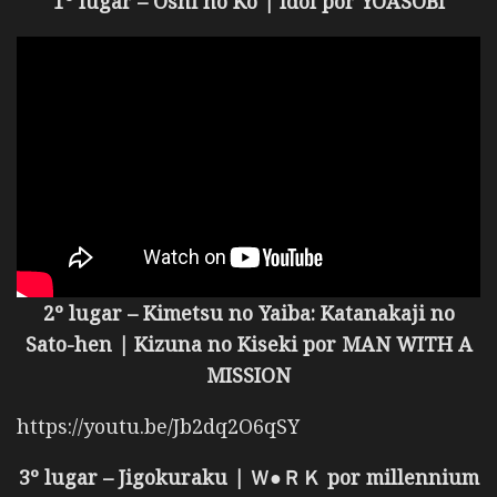
1º lugar – Oshi no Ko | Idol por YOASOBI
2º lugar – Kimetsu no Yaiba: Katanakaji no
Sato-hen | Kizuna no Kiseki por MAN WITH A
MISSION
https://youtu.be/Jb2dq2O6qSY
3º lugar – Jigokuraku | Ｗ●ＲＫ por
millennium