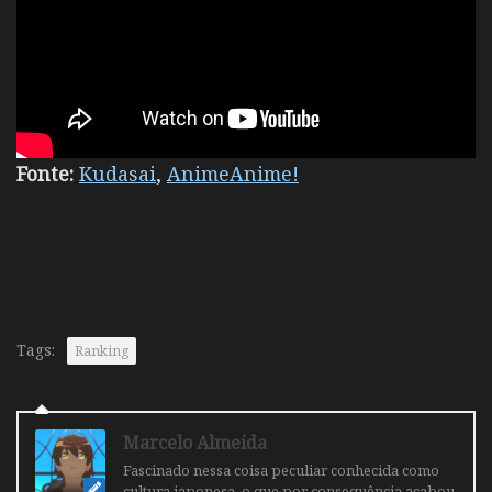
Fonte:
Kudasai
,
AnimeAnime!
Tags:
Ranking
Marcelo Almeida
Fascinado nessa coisa peculiar conhecida como
cultura japonesa, o que por consequência acabou