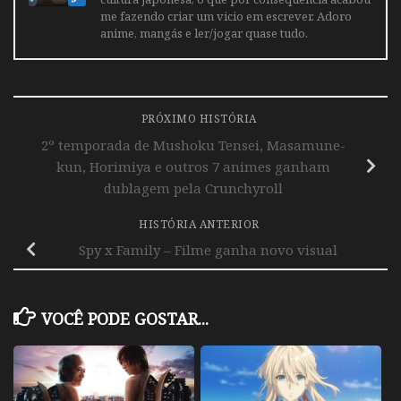
me fazendo criar um vicio em escrever. Adoro
anime, mangás e ler/jogar quase tudo.
PRÓXIMO HISTÓRIA
2º temporada de Mushoku Tensei, Masamune-
kun, Horimiya e outros 7 animes ganham
dublagem pela Crunchyroll
HISTÓRIA ANTERIOR
Spy x Family – Filme ganha novo visual
VOCÊ PODE GOSTAR...