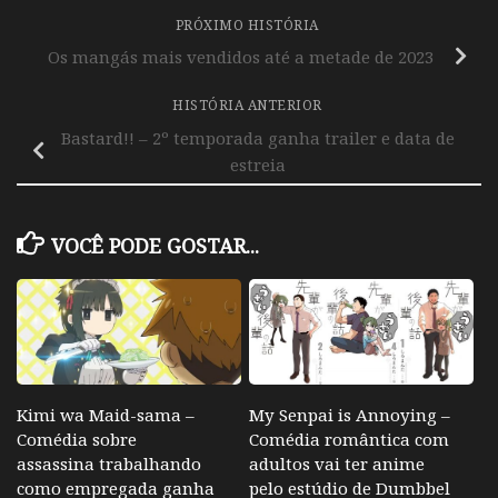
PRÓXIMO HISTÓRIA
Os mangás mais vendidos até a metade de 2023
HISTÓRIA ANTERIOR
Bastard!! – 2º temporada ganha trailer e data de
estreia
VOCÊ PODE GOSTAR...
Kimi wa Maid-sama –
My Senpai is Annoying –
Comédia sobre
Comédia romântica com
assassina trabalhando
adultos vai ter anime
como empregada ganha
pelo estúdio de Dumbbel