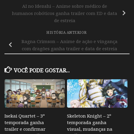
AI no Idenshi – Anime sobre médico de
humanos robóticos ganha trailer com ED e data
de estreia
HISTÓRIA ANTERIOR
Ragna Crimson – Anime de ação e vingança
com dragões ganha trailer e data de estreia
VOCÊ PODE GOSTAR...
Isekai Quartet – 3º
Skeleton Knight – 2º
temporada ganha
temporada ganha
trailer e confirmar
visual, mudanças na