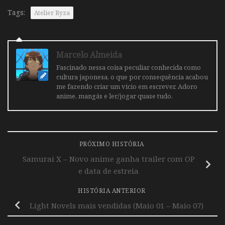
Tags:
Atelier Ryza
Marcelo Almeida
Fascinado nessa coisa peculiar conhecida como
cultura japonesa, o que por consequência acabou
me fazendo criar um vicio em escrever. Adoro
anime, mangás e ler/jogar quase tudo.
PRÓXIMO HISTÓRIA
Samurai X – Novo anime ganha trailer com OP
e data de estreia
HISTÓRIA ANTERIOR
Light Novels mais vendidas (Maio 01 – Maio 07)