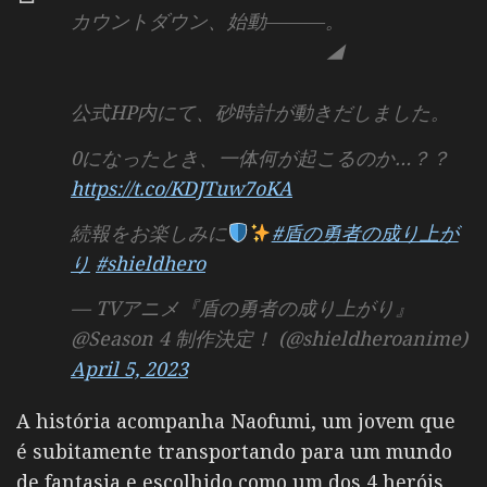
カウントダウン、始動―――。
◢
公式HP内にて、砂時計が動きだしました。
0になったとき、一体何が起こるのか…？？
https://t.co/KDJTuw7oKA
続報をお楽しみに
#盾の勇者の成り上が
り
#shieldhero
— TVアニメ『盾の勇者の成り上がり』
@Season 4 制作決定！ (@shieldheroanime)
April 5, 2023
A história acompanha Naofumi, um jovem que
é subitamente transportando para um mundo
de fantasia e escolhido como um dos 4 heróis