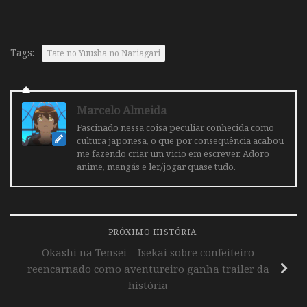
Tags:
Tate no Yuusha no Nariagari
Marcelo Almeida
Fascinado nessa coisa peculiar conhecida como
cultura japonesa, o que por consequência acabou
me fazendo criar um vicio em escrever. Adoro
anime, mangás e ler/jogar quase tudo.
PRÓXIMO HISTÓRIA
Okashi na Tensei – Isekai sobre confeiteiro
reencarnado como aventureiro ganha trailer da
história