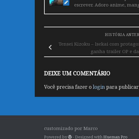
escrever. Adoro anime, mang
HISTÓRIA ANTE
Tensei Kizoku – Isekai com protago
ganha trailer OP e da
DEIXE UM COMENTÁRIO
Você precisa fazer o
login
para publicar
customizado por Marco
Powered by
- Designed with
Hueman Pro