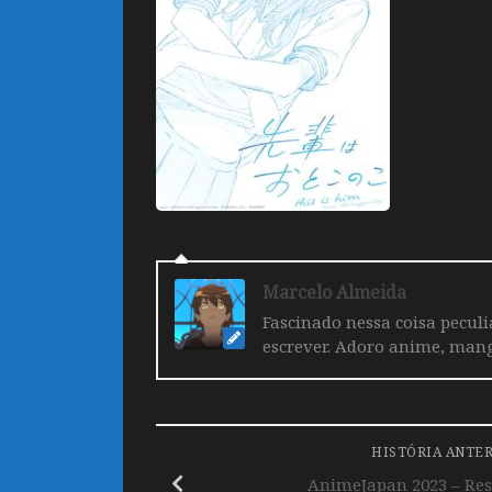
Marcelo Almeida
Fascinado nessa coisa pecul
escrever. Adoro anime, mang
HISTÓRIA ANTE
AnimeJapan 2023 – Res