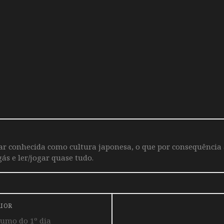
iar conhecida como cultura japonesa, o que por consequência
ás e ler/jogar quase tudo.
RIOR
umo do 1º dia