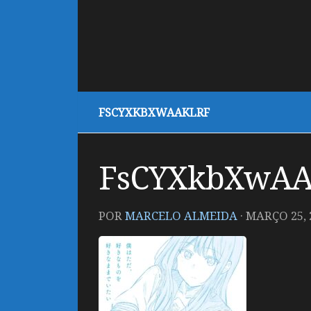
FSCYXKBXWAAKLRF
FsCYXkbXwAA
POR
MARCELO ALMEIDA
·
MARÇO 25, 