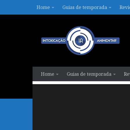
Home
Guias de temporada
Revi
Skip to content
Home
Guias de temporada
Re