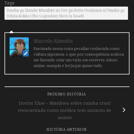
Tags:
Yuusha ga Shinda! Murabito no Ore ga Hotta Otoshiana ni Yuusha ga
Ochita Kekka (The Legendary Hero is Dead!)
Marcelo Almeida
Fascinado nessa coisa peculiar conhecida como
cultura japonesa, o que por consequência acabou
me fazendo criar um vicio em escrever. Adoro
anime, mangás e ler/jogar quase tudo.
PRÓXIMO HISTÓRIA
Doctor Elise – Manhwa sobre rainha cruel
reencarnada como médica tem anuncio de
anime
HISTÓRIA ANTERIOR