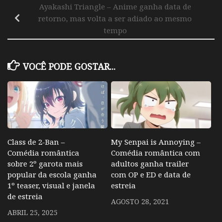
Ayakashi Triangle – Anime ganha data de
retorno, mas volta a ser adiado ao mesmo
tempo
VOCÊ PODE GOSTAR...
Class de 2-Ban –
My Senpai is Annoying –
Comédia romântica
Comédia romântica com
sobre 2º garota mais
adultos ganha trailer
popular da escola ganha
com OP e ED e data de
1º teaser, visual e janela
estreia
de estreia
AGOSTO 28, 2021
ABRIL 25, 2025