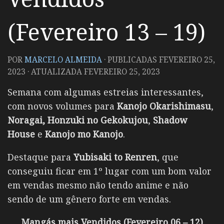
(Fevereiro 13 – 19)
POR
MARCELO ALMEIDA
· PUBLICADAS
FEVEREIRO 25,
2023
· ATUALIZADA
FEVEREIRO 25, 2023
Semana com algumas estreias interessantes,
com novos volumes para
Kanojo Okarishimasu
,
Noragai, Honzuki
no Gekokujou
,
Shadow
House
e
Kanojo mo Kanojo
.
Destaque para
Yubisaki to Renren
, que
conseguiu ficar em 1º lugar com um bom valor
em vendas mesmo não tendo anime e não
sendo de um gênero forte em vendas.
Mangás mais Vendidos (Fevereiro 06 – 12)