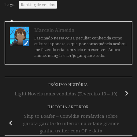
Tags:
Ranking de vendas
Marcelo Almeida
Fascinado nessa coisa peculiar conhecida como
cultura japonesa, o que por consequência acabou
me fazendo criar um vicio em escrever. Adoro
anime, mangás e ler/jogar quase tudo.
PRÓXIMO HISTÓRIA
Light Novels mais vendidas (Fevereiro 13 – 19)
HISTÓRIA ANTERIOR
Skip to Loafer – Comédia romântica sobre
garota garota do interior na cidade grande
ganha trailer com OP e data