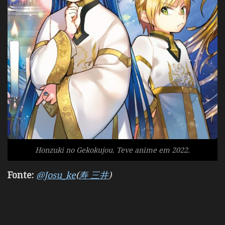
Honzuki no Gekokujou. Teve anime em 2022.
Fonte:
@Josu_ke
(
寿 三井
)