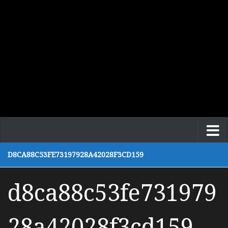
D8CA88C53FE73197928A42028F3CD159
d8ca88c53fe731979
28a42028f3cd159