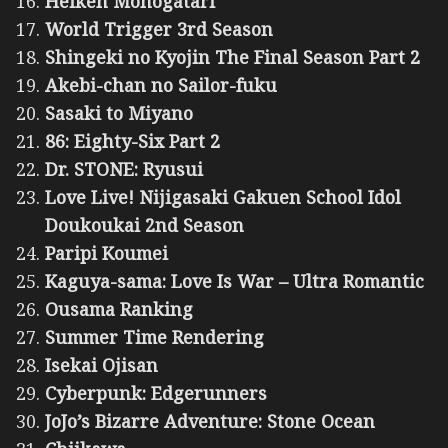
Heiken Monogatari
World Trigger 3rd Season
Shingeki no Kyojin The Final Season Part 2
Akebi-chan no Sailor-fuku
Sasaki to Miyano
86: Eighty-Six Part 2
Dr. STONE: Ryusui
Love Live! Nijigasaki Gakuen School Idol
Doukoukai 2nd Season
Paripi Koumei
Kaguya-sama: Love Is War – Ultra Romantic
Ousama Ranking
Summer Time Rendering
Isekai Ojisan
Cyberpunk: Edgerunners
JoJo’s Bizarre Adventure: Stone Ocean