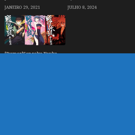
JANEIRO 29, 2021
JULHO 8, 2024
[Rumor]Sengoku Youko
– Mangá de ação
sobrenatural pode ter
anuncio de anime
JULHO 12, 2023
DEIXE UM COMENTÁRIO
Você precisa fazer o
login
para publicar um
comentário.