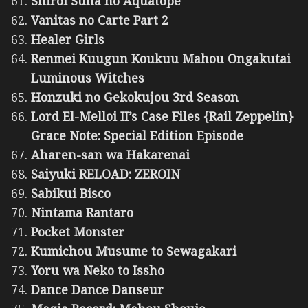
Shiroi Suna no Aquatope
Vanitas no Carte Part 2
Healer Girls
Renmei Kuugun Koukuu Mahou Ongakutai
Luminous Witches
Honzuki no Gekokujou 3rd Season
Lord El-Melloi II’s Case Files {Rail Zeppelin}
Grace Note: Special Edition Episode
Aharen-san wa Hakarenai
Saiyuki RELOAD: ZEROIN
Sabikui Bisco
Nintama Rantaro
Pocket Monster
Kumichou Musume to Sewagakari
Yoru wa Neko to Issho
Dance Dance Danseur