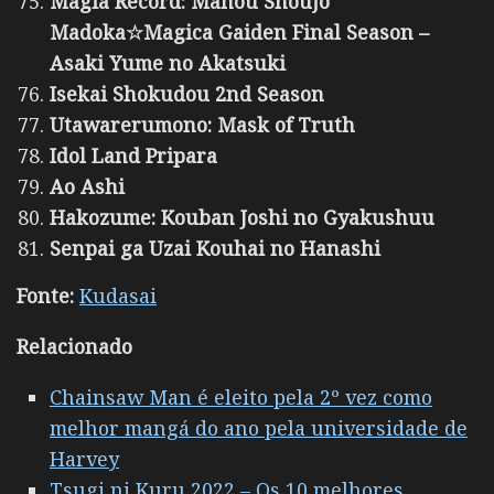
Magia Record: Mahou Shoujo
Madoka☆Magica Gaiden Final Season –
Asaki Yume no Akatsuki
Isekai Shokudou 2nd Season
Utawarerumono: Mask of Truth
Idol Land Pripara
Ao Ashi
Hakozume: Kouban Joshi no Gyakushuu
Senpai ga Uzai Kouhai no Hanashi
Fonte:
Kudasai
Relacionado
Chainsaw Man é eleito pela 2º vez como
melhor mangá do ano pela universidade de
Harvey
Tsugi ni Kuru 2022 – Os 10 melhores