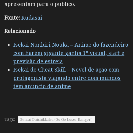
apresentam para o publico.
Fonte:
Kudasai
Relacionado
Isekai Nonbiri Nouka – Anime do fazendeiro
com harém gigante ganha 1º visual, staff e
previsão de estreia
Isekai de Cheat Skill – Novel de ação com
protagonista viajando entre dois mundos
tem anuncio de anime
Tags:
Sentai Daishikkaku (Go Go Loser Ranger!)