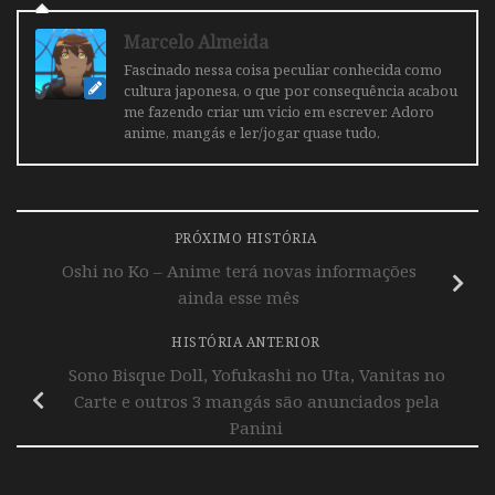
Marcelo Almeida
Fascinado nessa coisa peculiar conhecida como
cultura japonesa, o que por consequência acabou
me fazendo criar um vicio em escrever. Adoro
anime, mangás e ler/jogar quase tudo.
PRÓXIMO HISTÓRIA
Oshi no Ko – Anime terá novas informações
ainda esse mês
HISTÓRIA ANTERIOR
Sono Bisque Doll, Yofukashi no Uta, Vanitas no
Carte e outros 3 mangás são anunciados pela
Panini