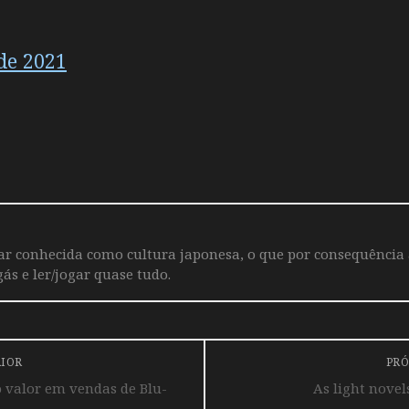
de 2021
iar conhecida como cultura japonesa, o que por consequência
ás e ler/jogar quase tudo.
RIOR
PRÓ
 valor em vendas de Blu-
As light novel