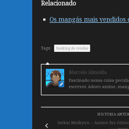
Relacionado
Os mangás mais vendidos 
Tags:
Ranking de vendas
Marcelo Almeida
Fascinado nessa coisa pecul
escrever. Adoro anime, mang
HISTÓRIA ANTE
Isekai Meikyuu – Anime faz ótimo