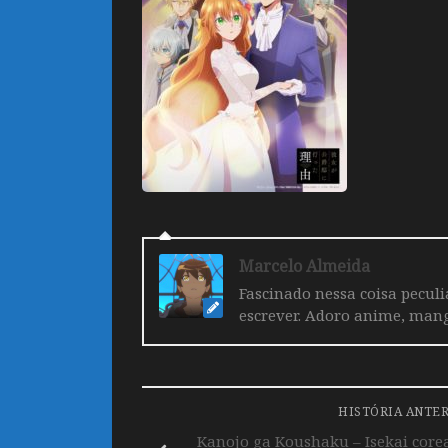
Marcelo Almeida
Fascinado nessa coisa pecul
escrever. Adoro anime, mang
HISTÓRIA ANTE
Kanojo ga Koushaku – Isekai cor