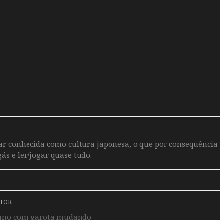
iar conhecida como cultura japonesa, o que por consequência
ás e ler/jogar quase tudo.
RIOR
eano com garota mudando