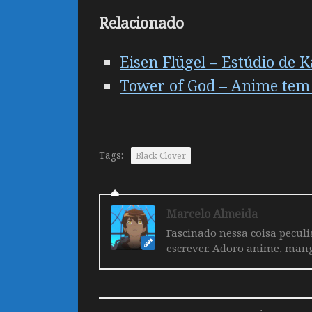
Relacionado
Eisen Flügel – Estúdio de 
Tower of God – Anime tem
Tags:
Black Clover
Marcelo Almeida
Fascinado nessa coisa pecul
escrever. Adoro anime, mang