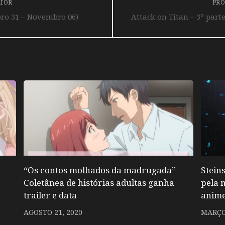
RIOR
PRÓ
ro 31 – Novembro 06)
Attack on Titan – 3º par
“Os contos molhados da madrugada” –
Stein
Coletânea de histórias adultas ganha
pela 
trailer e data
anim
AGOSTO 21, 2020
MARÇO 