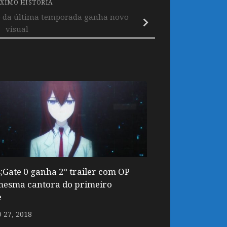
XIMO HISTÓRIA
te da última temporada ganha novo
visual
s;Gate 0 ganha 2° trailer com OP
mesma cantora do primeiro
e
27, 2018