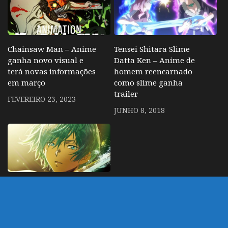
Chainsaw Man – Anime
Tensei Shitara Slime
ganha novo visual e
Datta Ken – Anime de
terá novas informações
homem reencarnado
em março
como slime ganha
trailer
FEVEREIRO 23, 2023
JUNHO 8, 2018
Ao no Orchestra – 2º
temporada ganha visual
e previsão de estreia
FEVEREIRO 12, 2025