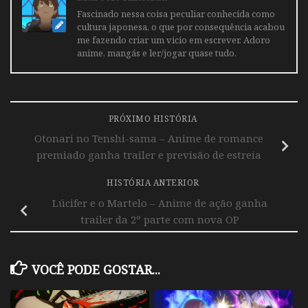
Fascinado nessa coisa peculiar conhecida como
cultura japonesa, o que por consequência acabou
me fazendo criar um vicio em escrever. Adoro
anime, mangás e ler/jogar quase tudo.
PRÓXIMO HISTÓRIA
Otonari no Tenshi-sama – Anime de romance
premiado ganha trailer e previsão de estreia
HISTÓRIA ANTERIOR
Lúcifer e o Martelo – Anime de ação ganha
trailer da 2º parte com nova OP
VOCÊ PODE GOSTAR...