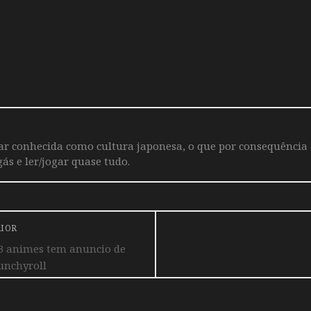
iar conhecida como cultura japonesa, o que por consequência
ás e ler/jogar quase tudo.
RIOR
 3 animes tem anuncio de
unchyroll