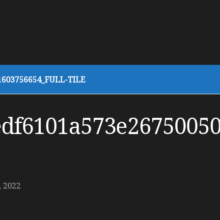
603756654_FULL-TILE
edf6101a573e26750050
 2022