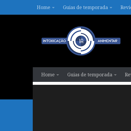
Home
Guias de temporada
Revi
Skip to content
Home
Guias de temporada
Re