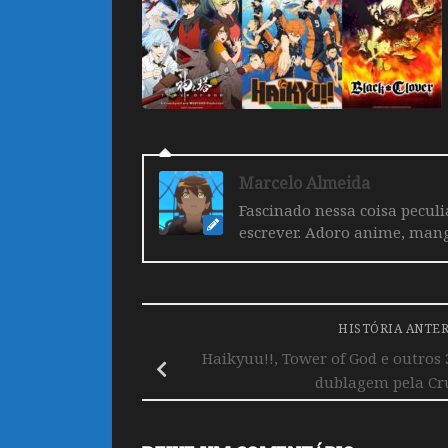
Marcelo Almeida
Fascinado nessa coisa pecul
escrever. Adoro anime, mang
HISTÓRIA ANTE
Haikyuu!!, Tower of God e outros
dublagem pela Cr