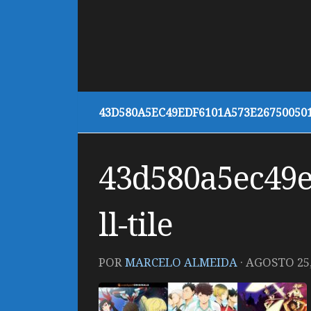
43D580A5EC49EDF6101A573E267500501
43d580a5ec49
ll-tile
POR
MARCELO ALMEIDA
·
AGOSTO 25,