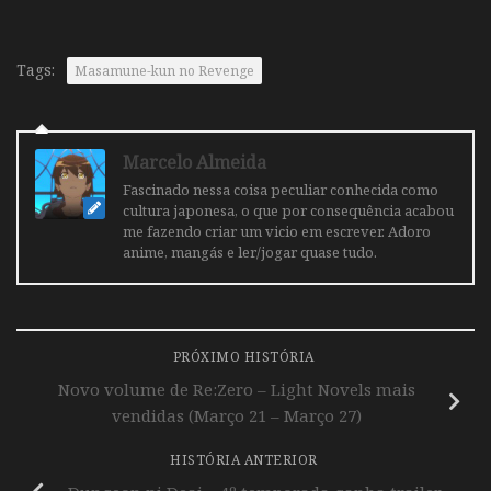
Tags:
Masamune-kun no Revenge
Marcelo Almeida
Fascinado nessa coisa peculiar conhecida como
cultura japonesa, o que por consequência acabou
me fazendo criar um vicio em escrever. Adoro
anime, mangás e ler/jogar quase tudo.
PRÓXIMO HISTÓRIA
Novo volume de Re:Zero – Light Novels mais
vendidas (Março 21 – Março 27)
HISTÓRIA ANTERIOR