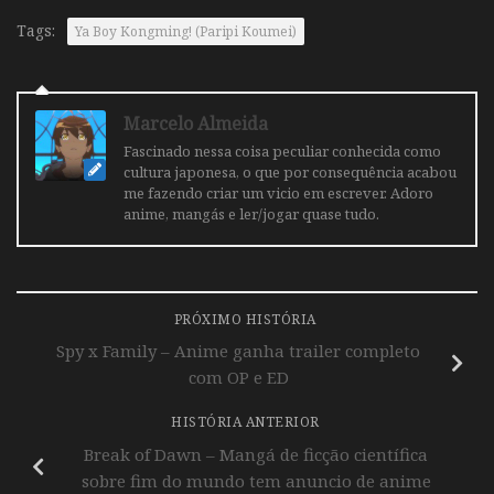
Tags:
Ya Boy Kongming! (Paripi Koumei)
Marcelo Almeida
Fascinado nessa coisa peculiar conhecida como
cultura japonesa, o que por consequência acabou
me fazendo criar um vicio em escrever. Adoro
anime, mangás e ler/jogar quase tudo.
PRÓXIMO HISTÓRIA
Spy x Family – Anime ganha trailer completo
com OP e ED
HISTÓRIA ANTERIOR
Break of Dawn – Mangá de ficção científica
sobre fim do mundo tem anuncio de anime