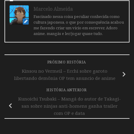
Marcelo Almeida
Fascinado nessa coisa peculiar conhecida como
cultura japonesa, o que por consequência acabou
me fazendo criar um vicio em escrever. Adoro
anime, mangás e ler/jogar quase tudo.
PRÓXIMO HISTÓRIA
Kinsou no Vermeil – Ecchi sobre garoto
libertando demônia OP tem anuncio de anime
HISTÓRIA ANTERIOR
Kunoichi Tsubaki – Mangá do autor de Takagi-
san sobre ninjas anti-homens ganha trailer
com OP e data