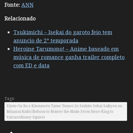
Fonte:
ANN
Relacionado
Tsukimichi – Isekai do garoto feio tem
anuncio de 2º temporada
Heroine Tarumono! – Anime baseado em
música de romance ganha trailer completo
com ED e data
Tags:
Eiyuu-Ou Bu o Kiwameru Tame Tensei-Su Soshite Sekai Saikyou no
Minarai Kishi (Reborn to Master the Blade From Hero-King to
Extraordinary Squire)