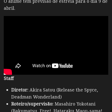
O anime tem previsão de estreia para o dia 9 de
abril.
Staff
Diretor:
Akira Satou (Release the Spyce,
Deadman Wonderland)
Roteiro/supervisão:
Masahiro Yokotani
(Bakumatsu, Free!, Hataraku Maou-sama!,