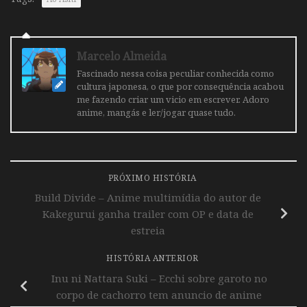
Marcelo Almeida
Fascinado nessa coisa peculiar conhecida como
cultura japonesa, o que por consequência acabou
me fazendo criar um vicio em escrever. Adoro
anime, mangás e ler/jogar quase tudo.
PRÓXIMO HISTÓRIA
Build Divide – Anime multimídia do autor de
Kakegurui ganha trailer com OP e data de
estreia
HISTÓRIA ANTERIOR
Inu ni Nattara Suki – Ecchi sobre garoto no
corpo de cachorro tem anuncio de anime