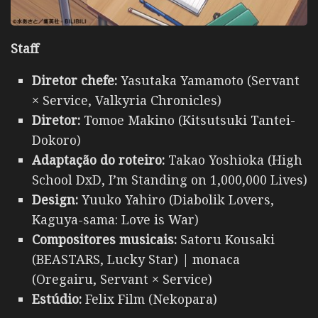
Staff
Diretor chefe:
Yasutaka Yamamoto (Servant
× Service, Valkyria Chronicles)
Diretor:
Tomoe Makino (Kitsutsuki Tantei-
Dokoro)
Adaptação do roteiro:
Takao Yoshioka (High
School DxD, I’m Standing on 1,000,000 Lives)
Design:
Yuuko Yahiro (Diabolik Lovers,
Kaguya-sama: Love is War)
Compositores musicais:
Satoru Kousaki
(BEASTARS, Lucky Star) | monaca
(Oregairu, Servant × Service)
Estúdio:
Felix Film (Nekopara)