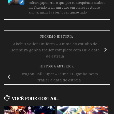
cultura japonesa, o que por consequência acabou
me fazendo criar um vicio em escrever. Adoro
anime, mangás e ler/jogar quase tudo.
PRÓXIMO HISTÓRIA
Akebi’s Sailor Uniform – Anime do estúdio de
Horimiya ganha trailer completo com OP e data
de estreia
HISTÓRIA ANTERIOR
Dragon Ball Super – Filme CG ganha novo
trailer e data de estreia
VOCÊ PODE GOSTAR...