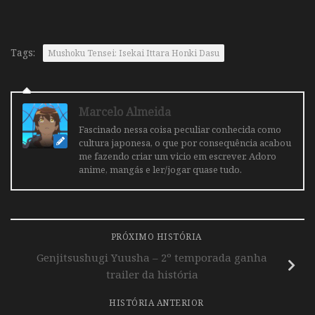
Tags:
Mushoku Tensei: Isekai Ittara Honki Dasu
Marcelo Almeida
Fascinado nessa coisa peculiar conhecida como
cultura japonesa, o que por consequência acabou
me fazendo criar um vicio em escrever. Adoro
anime, mangás e ler/jogar quase tudo.
PRÓXIMO HISTÓRIA
Genjitsushugi Yuusha – 2º temporada ganha
trailer da história
HISTÓRIA ANTERIOR