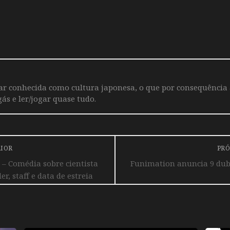
iar conhecida como cultura japonesa, o que por consequência
ás e ler/jogar quase tudo.
RIOR
PRÓ
 – Comédia sobre cientista
Funimation anuncia 9 dub
r, staff e data de estreia