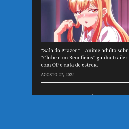
“Sala do Prazer” – Anime adulto sobr
“Clube com Benefícios” ganha trailer
com OP e data de estreia
AGOSTO 27, 2025
DEIXE UM COMENTÁRIO
Você precisa fazer o
login
para publicar