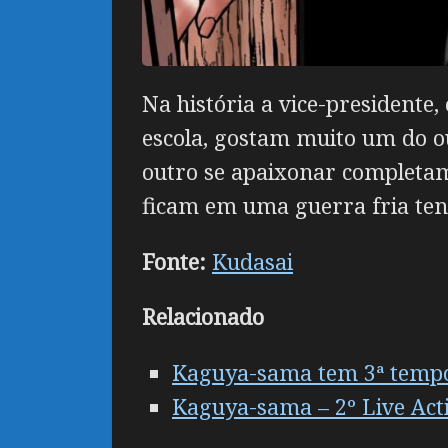
Na história a vice-presidente
escola, gostam muito um do ou
outro se apaixonar completame
ficam em uma guerra fria tent
Fonte:
Kudasai
Relacionado
Kaguya-sama tem 3ª tempo
Kaguya-sama – 2º Live Actio