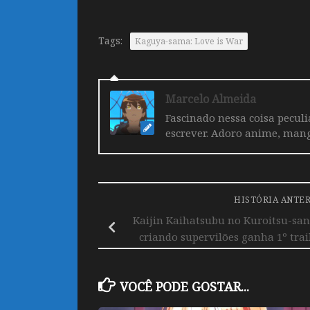
Tags:
Kaguya-sama: Love is War
Marcelo Almeida
Fascinado nessa coisa pecul
escrever. Adoro anime, mang
HISTÓRIA ANTE
Kaijin Kaihatsubu no Kuroitsu-san
criando supervilões ganha 1º traile
VOCÊ PODE GOSTAR...