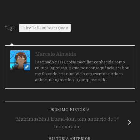
Tags:
Fairy Tail 100 Years Quest
Marcelo Almeida
Fascinado nessa coisa peculiar conhecida como
cultura japonesa, o que por consequência acabou
me fazendo criar um vicio em escrever. Adoro
anime, mangás e ler/jogar quase tudo.
PRÓXIMO HISTÓRIA
Mairimashita! Iruma-kun tem anuncio de 3º
temporada!
HISTÓRIA ANTERIOR