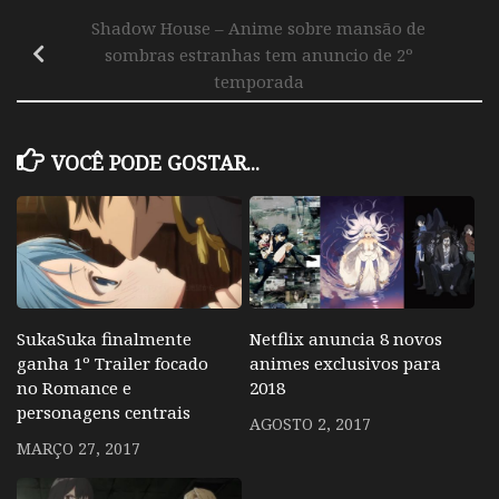
Shadow House – Anime sobre mansão de
sombras estranhas tem anuncio de 2º
temporada
VOCÊ PODE GOSTAR...
SukaSuka finalmente
Netflix anuncia 8 novos
ganha 1º Trailer focado
animes exclusivos para
no Romance e
2018
personagens centrais
AGOSTO 2, 2017
MARÇO 27, 2017