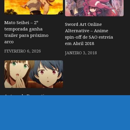
Mato Seihei – 2º
Sword Art Online
temporada ganha
Alternative – Anime
trailer para próximo
spin-off de SAO estreia
arco
em Abril 2018
FEVEREIRO 6, 2026
JANEIRO 3, 2018
Autora de Domestic na
Kanojo reage aos
insultos de estrangeiros
sobre final do mangá
JUNHO 9, 2020