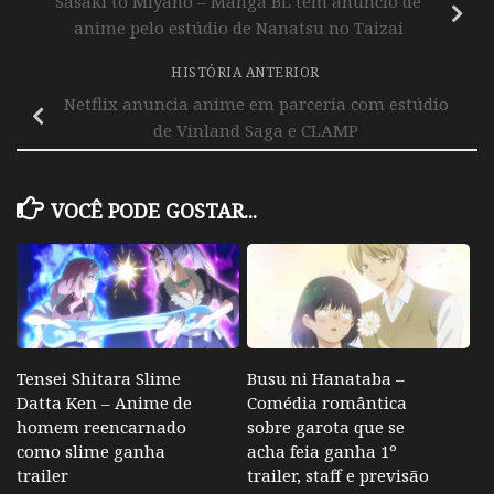
Sasaki to Miyano – Mangá BL tem anuncio de
anime pelo estúdio de Nanatsu no Taizai
HISTÓRIA ANTERIOR
Netflix anuncia anime em parceria com estúdio
de Vinland Saga e CLAMP
VOCÊ PODE GOSTAR...
Tensei Shitara Slime
Busu ni Hanataba –
Datta Ken – Anime de
Comédia romântica
homem reencarnado
sobre garota que se
como slime ganha
acha feia ganha 1º
trailer
trailer, staff e previsão