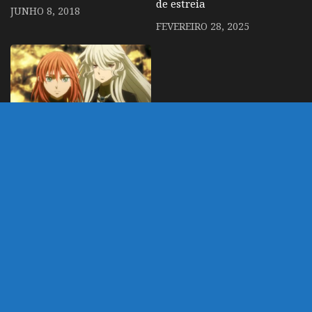
de estreia
JUNHO 8, 2018
FEVEREIRO 28, 2025
Novo arco de Magus
Bride ganha preview
animado
MARÇO 20, 2019
DEIXE UM COMENTÁRIO
Você precisa fazer o
login
para publicar um
comentário.