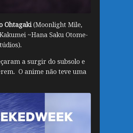
o Ohtagaki
(Moonlight Mile,
a Kakumei ~Hana Saku Otome-
túdios).
çaram a surgir do subsolo e
nderem. O anime não teve uma