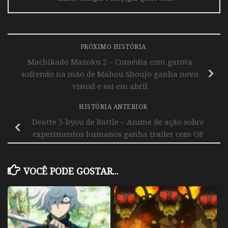
PRÓXIMO HISTÓRIA
Machikado Mazoku 2 – Comédia com garota
sofrendo na mão de Mahou Shoujo ganha novo
visual e sai em abril
HISTÓRIA ANTERIOR
Deatte 5-byou de Battle – Anime de ação sobre
experimentos humanos ganha trailer com OP
VOCÊ PODE GOSTAR...