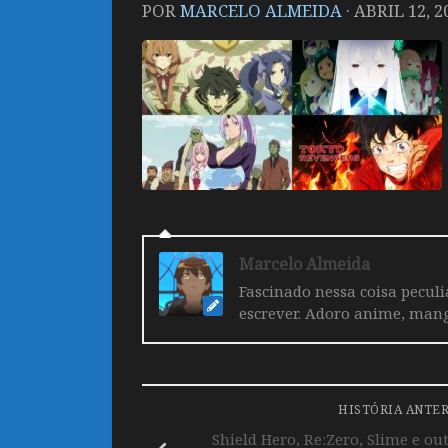
POR
MARCELO ALMEIDA
·
ABRIL 12, 2
Marcelo Almeida
Fascinado nessa coisa pecul
escrever. Adoro anime, mang
HISTÓRIA ANTE
Shield Hero, Re:Zero, Slime e o