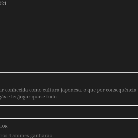
021
iar conhecida como cultura japonesa, o que por consequência
ás e ler/jogar quase tudo.
RIOR
utros 4 animes ganharão