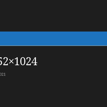
52×1024
021