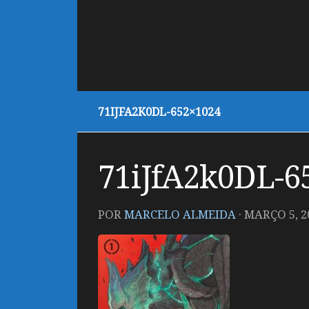
71IJFA2K0DL-652×1024
71iJfA2k0DL-6
POR
MARCELO ALMEIDA
·
MARÇO 5, 2