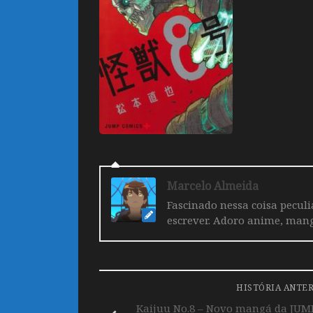
Marcelo Almeida
Fascinado nessa coisa pecul
escrever. Adoro anime, mang
HISTÓRIA ANTE
Kaijuu No.8 – Novo mangá da JUMP