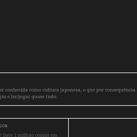
iar conhecida como cultura japonesa, o que por consequência
ás e ler/jogar quase tudo.
RIOR
 bate 1 milhão copias em