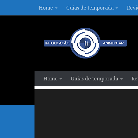
Home
Guias de temporada
Revi
Skip to content
Home
Guias de temporada
Re