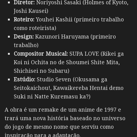
Diretor:
Noriyoshi Sasaki (Holmes of Kyoto,
Joshi Kausei)
Roteiro:
Youhei Kashii (primeiro trabalho
como roteirista)
Design:
Kazunori Haruyama (primeiro
trabalho)
Compositor Musical:
SUPA LOVE (Rikei ga
Koi ni Ochita no de Shoumei Shite Mita,
Shichisei no Subaru
)
Estúdio:
Studio Seven (Okusama ga
Seitokaichou!, Kawaikereba Hentai demo
Suki ni Natte Kuremasu ka?)
A obra é um remake de um anime de 1997 e
trará uma nova história baseado no universo
do jogo de mesmo nome que serviu como
inspiração para a adaptação.