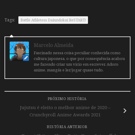
Tags:
Battle Athletess Daiundokai ReSTART!
Marcelo Almeida
Fascinado nessa coisa peculiar conhecida como
cultura japonesa, o que por consequência acabou
me fazendo criar um vicio em escrever. Adoro
anime, mangás e ler/jogar quase tudo.
PRÓXIMO HISTÓRIA
Jujutsu é eleito o melhor anime de 2020 –
Crunchyroll Anime Awards 2021
HISTÓRIA ANTERIOR