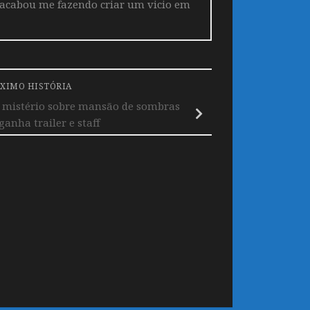
 acabou me fazendo criar um vicio em
XIMO HISTÓRIA
 mistério sobre mansão de sombras
ganha trailer e staff