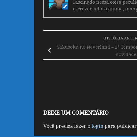
Fascinado nessa coisa pecul
escrever. Adoro anime, mang
HISTÓRIA ANTE
Yakusoku no Neverland – 2º Tempor
novidade
DEIXE UM COMENTÁRIO
Você precisa fazer o
login
para publicar