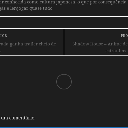
iar conhecida como cultura japonesa, o que por consequência
ás e ler/jogar quase tudo.
RIOR
PRÓ
ada ganha trailer cheio de
Shadow House – Anime de
s
estranhas 
 um comentário.