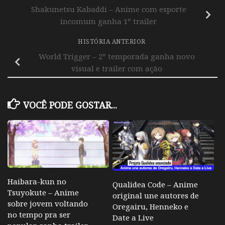
Shakunetsu Kabaddi – Anime com esporte
incomum ganha 1º trailer
HISTÓRIA ANTERIOR
World Trigger – 2º temporada ganha novo
visual e trailer com ação
VOCÊ PODE GOSTAR...
Haibara-kun no
Qualidea Code – Anime
Tsuyokute – Anime
original une autores de
sobre jovem voltando
Oregairu, Henneko e
no tempo pra ser
Date a Live