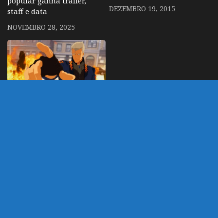
popular ganha trailer,
DEZEMBRO 19, 2015
staff e data
NOVEMBRO 28, 2025
Devil May Cry –
Animação da Netflix
ganha trailer
apresentando Virgil
ABRIL 1, 2025
DEIXE UM COMENTÁRIO
Você precisa fazer o
login
para publicar um