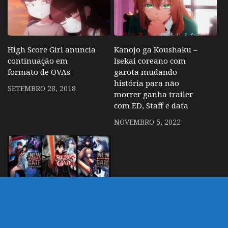
High Score Girl anuncia
Kanojo ga Koushaku –
continuação em
Isekai coreano com
formato de OVAs
garota mudando
história para não
SETEMBRO 28, 2018
morrer ganha trailer
com ED, Staff e data
NOVEMBRO 5, 2022
[Rumor]THE NEW GATE
– Novel estilo SAO com
protagonista preso em