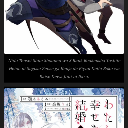
Nido Tensei Shita Shounen wa S Rank Boukensha Toshite
Heion ni Sugosu Zense ga Kenja de Eiyuu Datta Boku wa
Raise Dewa Jimi ni Ikiru.