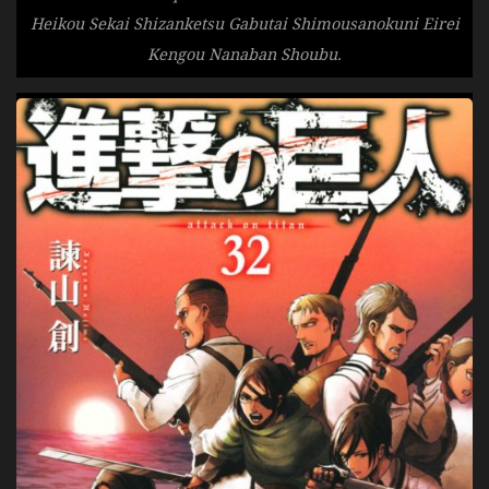
Heikou Sekai Shizanketsu Gabutai Shimousanokuni Eirei
Kengou Nanaban Shoubu.