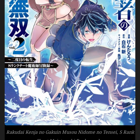
Rakudai Kenja no Gakuin Musou Nidome no Tensei, S Rank