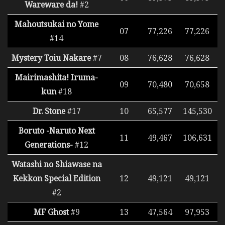
Wareware da!
#2
Mahoutsukai no Yome
07
77,226
77,226
#14
Mystery Toiu Nakare
#7
08
76,628
76,628
Mairimashita! Iruma-
09
70,480
70,658
kun
#18
Dr. Stone
#17
10
65,577
145,530
Boruto -Naruto Next
11
49,467
106,631
Generations-
#12
Watashi no Shiawase na
Kekkon Special Edition
12
49,121
49,121
#2
MF Ghost
#9
13
47,564
97,953