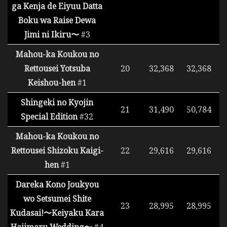
ga Kenja de Eiyuu Datta
Boku wa Raise Dewa
Jimi ni Ikiru〜
#3
Mahou-ka Koukou no
Rettousei Yotsuba
20
32,368
32,368
Keishou-hen
#1
Shingeki no Kyojin
21
31,490
50,784
Special Edition
#32
Mahou-ka Koukou no
Rettousei Shizoku Kaigi-
22
29,616
29,616
hen
#1
Dareka Kono Joukyou
wo Setsumei Shite
23
28,995
28,995
Kudasai!〜Keiyaku Kara