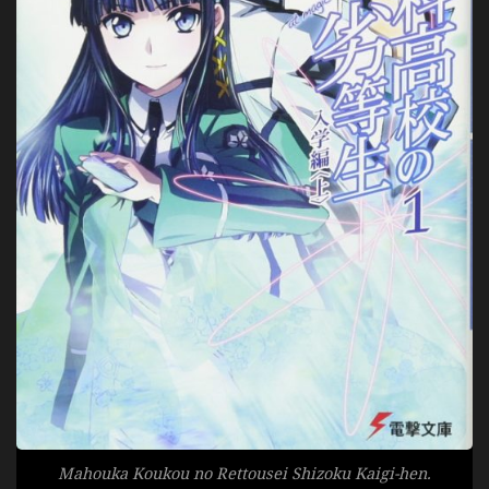
Mahouka Koukou no Rettousei Shizoku Kaigi-hen.