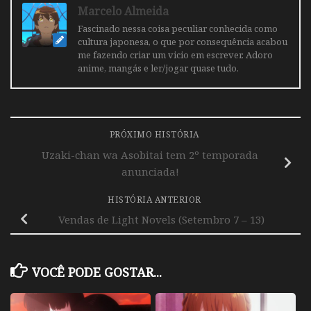
Marcelo Almeida
Fascinado nessa coisa peculiar conhecida como
cultura japonesa, o que por consequência acabou
me fazendo criar um vicio em escrever. Adoro
anime, mangás e ler/jogar quase tudo.
PRÓXIMO HISTÓRIA
Uzaki-chan wa Asobitai tem 2º temporada
anunciada!
HISTÓRIA ANTERIOR
Vendas de Light Novels (Setembro 7 – 13)
VOCÊ PODE GOSTAR...