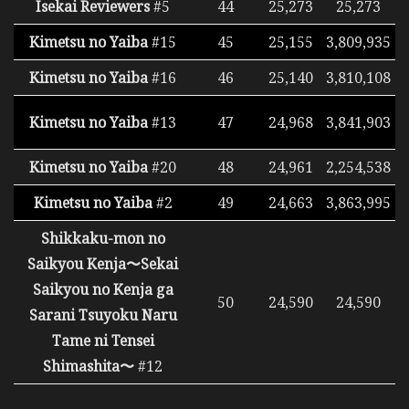
Isekai Reviewers
#5
44
25,273
25,273
Kimetsu no Yaiba
#15
45
25,155
3,809,935
Kimetsu no Yaiba
#16
46
25,140
3,810,108
Kimetsu no Yaiba
#13
47
24,968
3,841,903
Kimetsu no Yaiba
#20
48
24,961
2,254,538
Kimetsu no Yaiba
#2
49
24,663
3,863,995
Shikkaku-mon no
Saikyou Kenja〜Sekai
Saikyou no Kenja ga
50
24,590
24,590
Sarani Tsuyoku Naru
Tame ni Tensei
Shimashita〜
#12