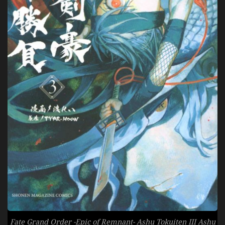
Fate Grand Order -Epic of Remnant- Ashu Tokuiten III Ashu