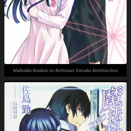
Mahouka Koukou no Rettousei Yotsuba Keishou-hen.