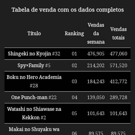
Tabela de venda com os dados completos
Vendas
Vendas
Título
Ranking
da
totais
semana
Shingeki no Kyojin
#32
01
476,905
477,060
Spy×Family
#5
02
214,202
571,520
Boku no Hero Academia
03
184,243
412,772
#28
One Punch-man
#22
04
139,050
289,728
Watashi no Shiawase na
05
101,643
101,643
Kekkon
#2
Makai no Shuyaku wa
06
89,575
89,575