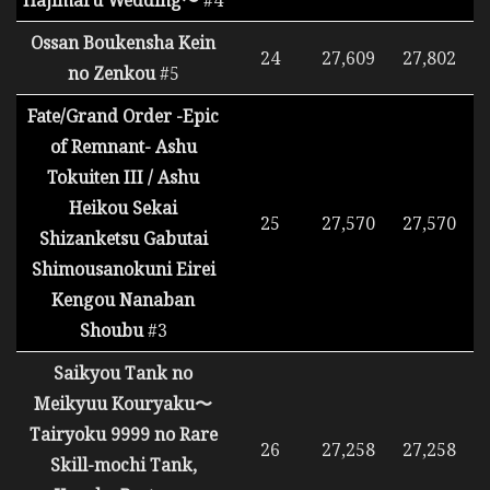
Hajimaru Wedding〜
#4
Ossan Boukensha Kein
24
27,609
27,802
no Zenkou
#5
Fate/Grand Order -Epic
of Remnant- Ashu
Tokuiten III / Ashu
Heikou Sekai
25
27,570
27,570
Shizanketsu Gabutai
Shimousanokuni Eirei
Kengou Nanaban
Shoubu
#3
Saikyou Tank no
Meikyuu Kouryaku〜
Tairyoku 9999 no Rare
26
27,258
27,258
Skill-mochi Tank,