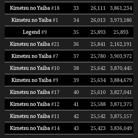
Kimetsu no Yaiba
#18
33
26,111
3,861,234
Kimetsu no Yaiba
#1
34
26,013
3,973,186
Legend
#9
35
25,893
25,893
Kimetsu no Yaiba
#21
36
25,841
2,162,191
Kimetsu no Yaiba
#7
37
25,780
3,903,972
Kimetsu no Yaiba
#10
38
25,642
3,870,445
Kimetsu no Yaiba
#9
39
25,634
3,884,679
Kimetsu no Yaiba
#17
40
25,610
3,827,041
Kimetsu no Yaiba
#12
41
25,588
3,871,375
Kimetsu no Yaiba
#11
42
25,542
3,875,157
Kimetsu no Yaiba
#14
43
25,423
3,836,049