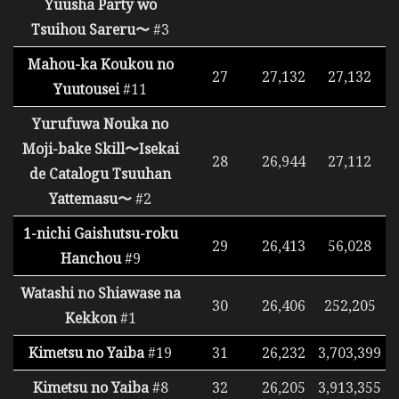
Yuusha Party wo
Tsuihou Sareru〜
#3
Mahou-ka Koukou no
27
27,132
27,132
Yuutousei
#11
Yurufuwa Nouka no
Moji-bake Skill〜Isekai
28
26,944
27,112
de Catalogu Tsuuhan
Yattemasu〜
#2
1-nichi Gaishutsu-roku
29
26,413
56,028
Hanchou
#9
Watashi no Shiawase na
30
26,406
252,205
Kekkon
#1
Kimetsu no Yaiba
#19
31
26,232
3,703,399
Kimetsu no Yaiba
#8
32
26,205
3,913,355