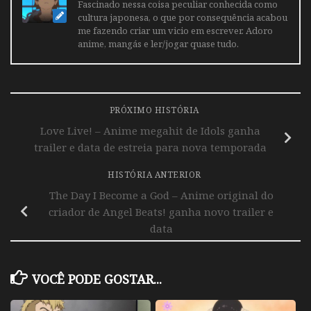
Fascinado nessa coisa peculiar conhecida como
cultura japonesa, o que por consequência acabou
me fazendo criar um vicio em escrever. Adoro
anime, mangás e ler/jogar quase tudo.
PRÓXIMO HISTÓRIA
Love Live! – Anime megahit de Idols ganha
trailer e data de estreia para nova temporada
HISTÓRIA ANTERIOR
The Day I Become a God – Anime original do
criador de Angel Beats! ganha novo trailer e
data
VOCÊ PODE GOSTAR...