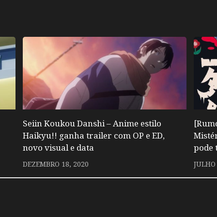
Seiin Koukou Danshi – Anime estilo
[Rumo
Haikyu!! ganha trailer com OP e ED,
Misté
novo visual e data
pode 
DEZEMBRO 18, 2020
JULHO 