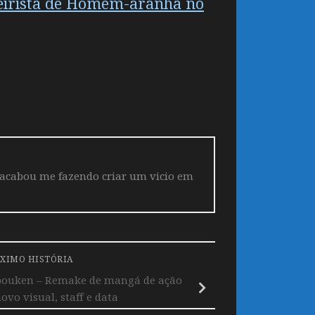
teirista de Homem-aranha no
 acabou me fazendo criar um vicio em
XIMO HISTÓRIA
ibouken – Remake de mangá de ação
vo visual, staff e data