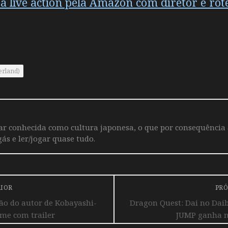
á live action pela Amazon com diretor e ro
erland)
iar conhecida como cultura japonesa, o que por consequência
ás e ler/jogar quase tudo.
RIOR
PRÓ
ão do autor de Kobayashi-
Dragon Quest: Dai no Da
me com trailer
JUMP ganha no