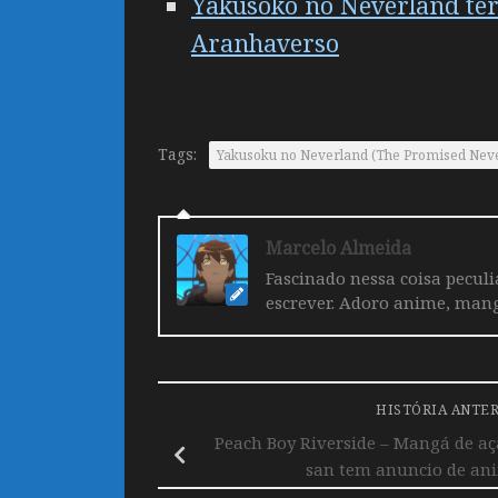
Yakusoko no Neverland ter
Aranhaverso
Tags:
Yakusoku no Neverland (The Promised Nev
Marcelo Almeida
Fascinado nessa coisa pecul
escrever. Adoro anime, mang
HISTÓRIA ANTE
Peach Boy Riverside – Mangá de aç
san tem anuncio de ani