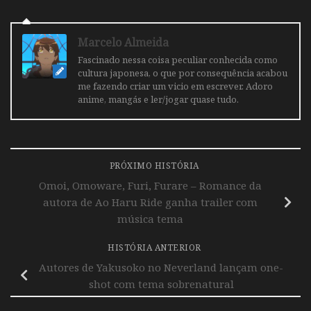
Marcelo Almeida
Fascinado nessa coisa peculiar conhecida como
cultura japonesa, o que por consequência acabou
me fazendo criar um vicio em escrever. Adoro
anime, mangás e ler/jogar quase tudo.
PRÓXIMO HISTÓRIA
Omoi, Omoware, Furi, Furare – Romance da
autora de Ao Haru Ride ganha trailer com
música tema
HISTÓRIA ANTERIOR
Autores de Yakusoko no Neverland lançam one-
shot com tema sobrenatural