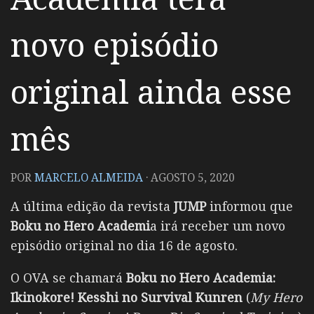
novo episódio
original ainda esse
mês
POR
MARCELO ALMEIDA
·
AGOSTO 5, 2020
A última edição da revista
JUMP
informou que
Boku no Hero Academi
a irá receber um novo
episódio original no dia 16 de agosto.
O OVA se chamará
Boku no Hero Academia:
Ikinokore! Kesshi no Survival Kunren
(
My Hero