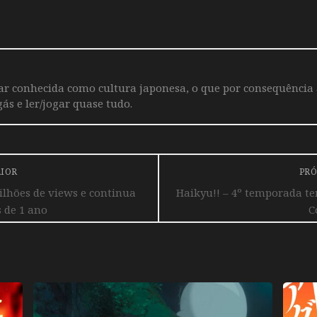
iar conhecida como cultura japonesa, o que por consequência
ás e ler/jogar quase tudo.
RIOR
PRÓ
ilhões de views e continua
Haikyu!! – 4º temporada t
s de 1 ano
C