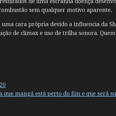
o resultados de uma estranha doença desenv
combustão sem qualquer motivo aparente.
ma cara própria devido a influencia da Shaf
ção de climax e uso de trilha sonora. Que
020
a que mangá está perto do fim e que será s