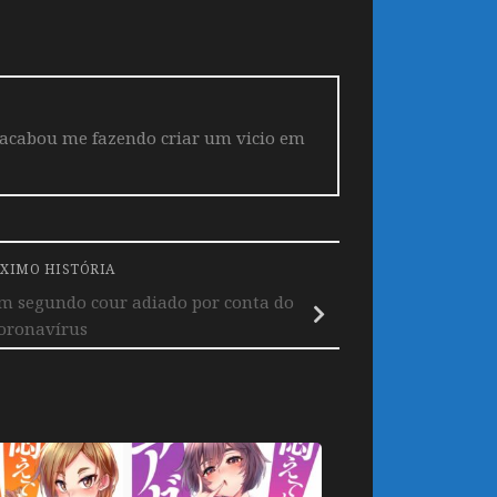
 acabou me fazendo criar um vicio em
XIMO HISTÓRIA
em segundo cour adiado por conta do
oronavírus