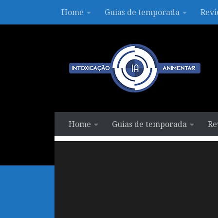
Home
Guias de temporada
Revi
Skip to content
Home
Guias de temporada
Re