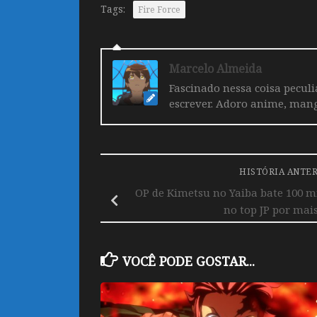
Tags:
Fire Force
Marcelo Almeida
Fascinado nessa coisa pecul
escrever. Adoro anime, mang
HISTÓRIA ANTE
OP de Kimetsu no Yaiba bate 100 m
no top JP por mai
VOCÊ PODE GOSTAR...