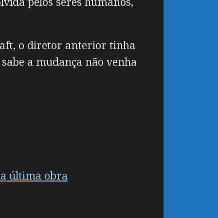
olvida pelos seres humanos,
t, o diretor anterior tinha
m sabe a mudança não venha
ua última obra