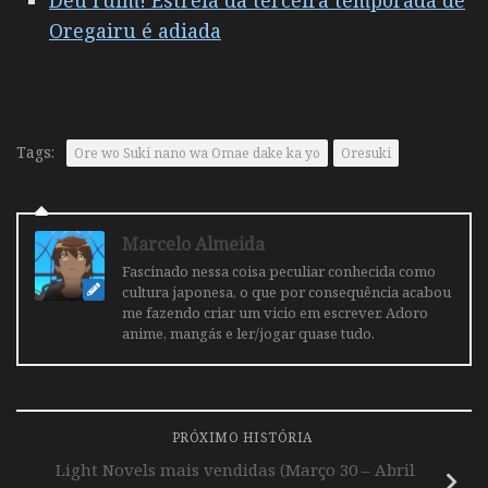
Deu ruim! Estreia da terceira temporada de
Oregairu é adiada
Tags:
Ore wo Suki nano wa Omae dake ka yo
Oresuki
Marcelo Almeida
Fascinado nessa coisa peculiar conhecida como
cultura japonesa, o que por consequência acabou
me fazendo criar um vicio em escrever. Adoro
anime, mangás e ler/jogar quase tudo.
PRÓXIMO HISTÓRIA
Light Novels mais vendidas (Março 30 – Abril