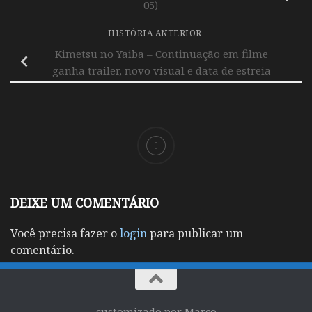
05)
HISTÓRIA ANTERIOR
Kimetsu no Yaiba – Continuação em filme
ganha trailer, novo visual e data de estreia
DEIXE UM COMENTÁRIO
Você precisa fazer o
login
para publicar um
comentário.
customizado por Marco