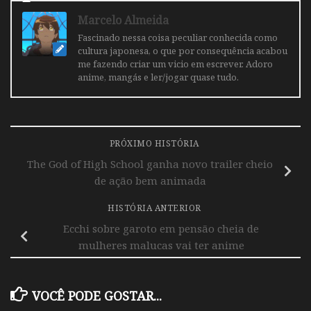
Marcelo Almeida
Fascinado nessa coisa peculiar conhecida como
cultura japonesa, o que por consequência acabou
me fazendo criar um vicio em escrever. Adoro
anime, mangás e ler/jogar quase tudo.
PRÓXIMO HISTÓRIA
The God of High School ganha novo trailer cheio
de ação bem animada
HISTÓRIA ANTERIOR
Ecchi sobre garoto em pensão cheia de
mulheres malucas vai ter anime
VOCÊ PODE GOSTAR...