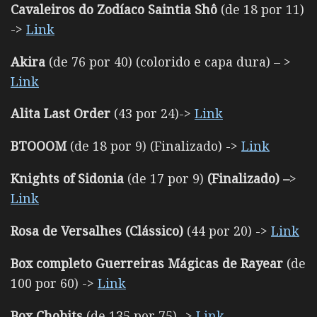
Cavaleiros do Zodíaco Saintia Shô
(de 18 por 11)
->
Link
Akira
(de 76 por 40) (colorido e capa dura) – >
Link
Alita Last Order
(43 por 24)->
Link
BTOOOM
(de 18 por 9) (Finalizado) ->
Link
Knights of Sidonia
(de 17 por 9)
(Finalizado) –
>
Link
Rosa de Versalhes (Clássico)
(44 por 20) ->
Link
Box completo Guerreiras Mágicas de Rayear
(de
100 por 60) ->
Link
Box Chobits
(de 135 por 75) ->
Link