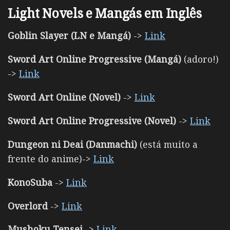
Light Novels e Mangás em Inglês
Goblin Slayer (LN e Mangá)
->
Link
Sword Art Online Progressive (Mangá)
(adoro!)
->
Link
Sword Art Online (Novel)
->
Link
Sword Art Online Progressive (Novel)
->
Link
Dungeon ni Deai (Danmachi)
(está muito a
frente do anime)->
Link
KonoSuba
->
Link
Overlord
->
Link
Mushoku Tensei
->
Link