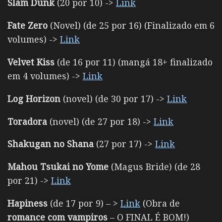
Slam Dunk
(20 por 10) ->
Link
Fate Zero
(Novel) (de 25 por 16) (Finalizado em 6
volumes) ->
Link
Velvet Kiss
(de 16 por 11) (mangá 18+ finalizado
em 4 volumes) ->
Link
Log Horizon
(novel) (de 30 por 17) ->
Link
Toradora
(novel) (de 27 por 18) ->
Link
Shakugan no Shana
(27 por 17) ->
Link
Mahou Tsukai no Yome
(Magus Bride) (de 28
por 21) ->
Link
Hapiness
(de 17 por 9) – >
Link
(Obra de
romance com vampiros
– O FINAL É BOM!)