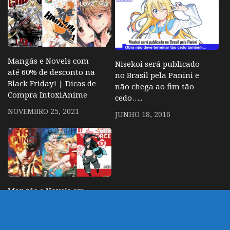
Mangás e Novels com
Nisekoi será publicado
até 60% de desconto na
no Brasil pela Panini e
Black Friday! | Dicas de
não chega ao fim tão
Compra IntoxiAnime
cedo…..
NOVEMBRO 25, 2021
JUNHO 18, 2016
Mangás e Novels em
promoção e frete grátis!
| Dicas de Compra
IntoxiAnime