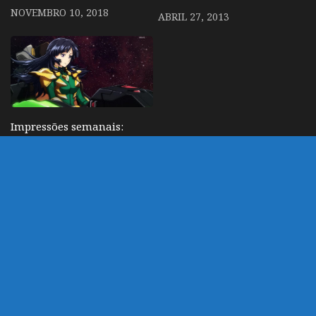
NOVEMBRO 10, 2018
ABRIL 27, 2013
Impressões semanais:
Valvrave the liberator 7
– L-elf está de volta!
MAIO 29, 2013
DEIXE UM COMENTÁRIO
Você precisa fazer o
login
para publicar um
comentário.