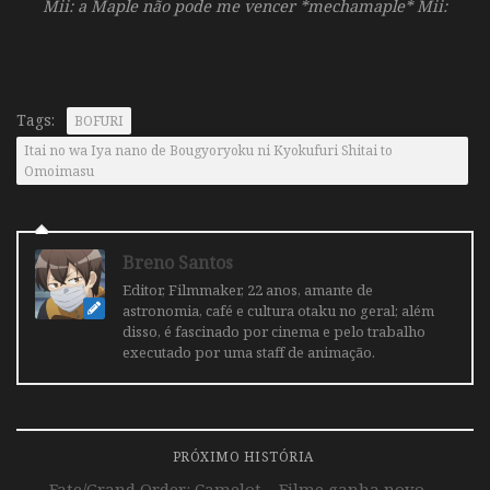
Mii: a Maple não pode me vencer *mechamaple* Mii:
Tags:
BOFURI
Itai no wa Iya nano de Bougyoryoku ni Kyokufuri Shitai to
Omoimasu
Breno Santos
Editor, Filmmaker, 22 anos, amante de
astronomia, café e cultura otaku no geral; além
disso, é fascinado por cinema e pelo trabalho
executado por uma staff de animação.
PRÓXIMO HISTÓRIA
Fate/Grand Order: Camelot – Filme ganha novo