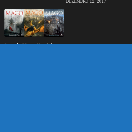
DEZEMBRO 12, 2017
Saga do Mago: Um épico
com grandes batalhas e
um título enganoso |
Review
JUNHO 1, 2018
DEIXE UM COMENTÁRIO
Você precisa fazer o
login
para publicar um
comentário.