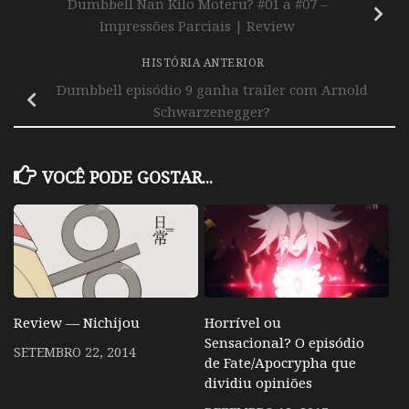
Dumbbell Nan Kilo Moteru? #01 a #07 –
Impressões Parciais | Review
HISTÓRIA ANTERIOR
Dumbbell episódio 9 ganha trailer com Arnold
Schwarzenegger?
VOCÊ PODE GOSTAR...
Review — Nichijou
Horrível ou
Sensacional? O episódio
SETEMBRO 22, 2014
de Fate/Apocrypha que
dividiu opiniões