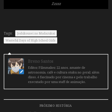
Zzzzz
Tags:
Joshikousei no Mudazukai
Wasteful Days of High School Girls
Breno Santos
Editor, Filmmaker, 22 anos, amante de
astronomia, café e cultura otaku no geral; além
disso, é fascinado por cinema e pelo trabalho
executado por uma staff de animação.
PRÓXIMO HISTÓRIA