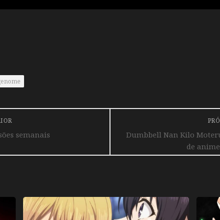
 genome
RIOR
PRÓ
ssões semanais
Dumbbell Nan Kilo Moter
de anime