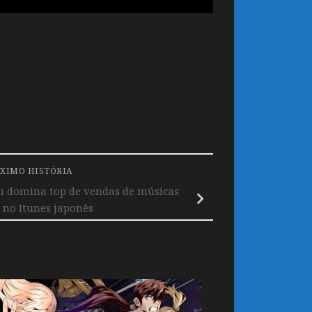
XIMO HISTÓRIA
u domina top de vendas de músicas
 no Itunes japonês