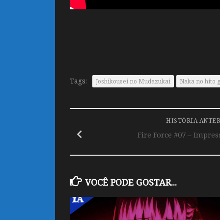
Tags:
Joshikousei no Mudazukai
Naka no hito
HISTÓRIA ANTE
Fire Force #07 – Impre
VOCÊ PODE GOSTAR...