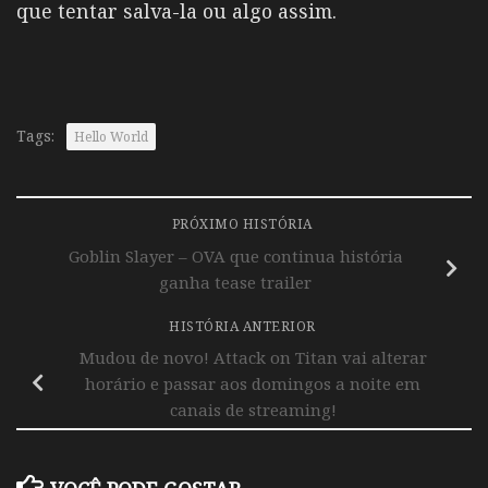
que tentar salva-la ou algo assim.
Tags:
Hello World
PRÓXIMO HISTÓRIA
Goblin Slayer – OVA que continua história
ganha tease trailer
HISTÓRIA ANTERIOR
Mudou de novo! Attack on Titan vai alterar
horário e passar aos domingos a noite em
canais de streaming!