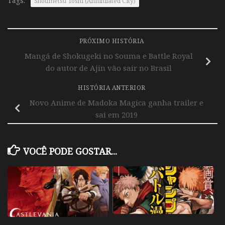
Tags:
Shoumetsu Toshi (Annihilated City)
PRÓXIMO HISTÓRIA
Mangá de Shokugeki no Souma e Battle Royal
do autor de Ajin vão sair no Brasil
HISTÓRIA ANTERIOR
Novo Anime de Madoka Magica ganha trailer e
sai em 2019
VOCÊ PODE GOSTAR...