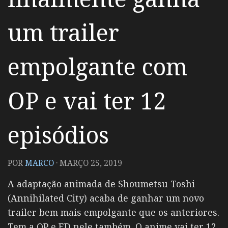
um trailer
empolgante com
OP e vai ter 12
episódios
POR
MARCO
·
MARÇO 25, 2019
A adaptação animada de Shoumetsu Toshi
(Annihilated City) acaba de ganhar um novo
trailer bem mais empolgante que os anteriores.
Tem a OP e ED nele também. O anime vai ter 12